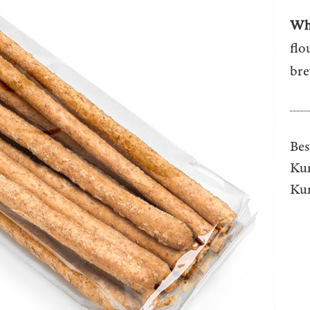
Who
flo
bre
Bes
Kun
Ku