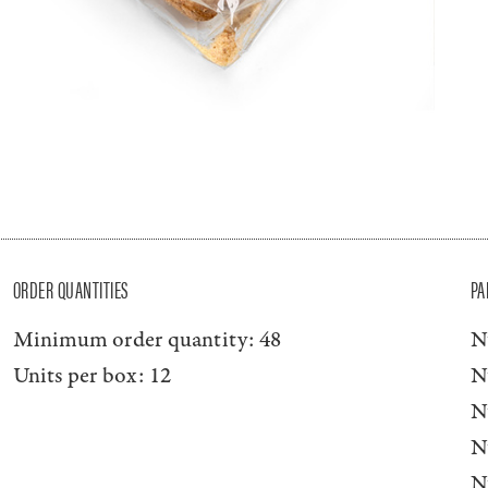
ORDER QUANTITIES
PA
Minimum order quantity:
48
N
Units per box:
12
N
N
N
N