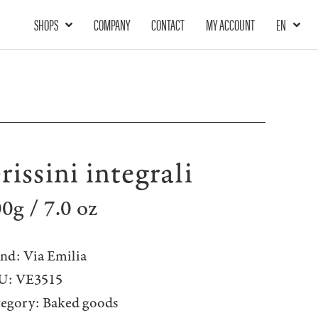
SHOPS
COMPANY
CONTACT
MY ACCOUNT
EN
rissini integrali
0g / 7.0 oz
nd:
Via Emilia
U:
VE3515
tegory:
Baked goods