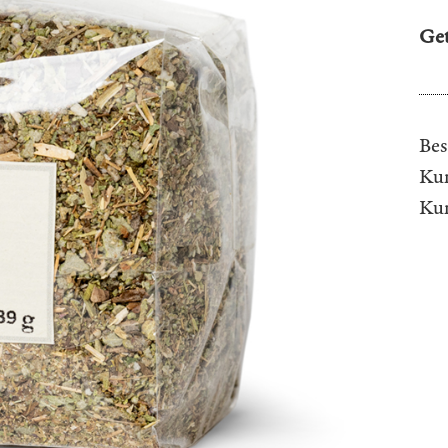
Get
Bes
Kun
Ku