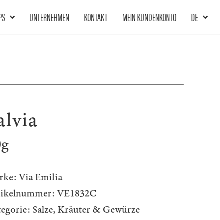
PS
UNTERNEHMEN
KONTAKT
MEIN KUNDENKONTO
DE
alvia
0g
rke:
Via Emilia
tikelnummer:
VE1832C
egorie:
Salze, Kräuter & Gewürze