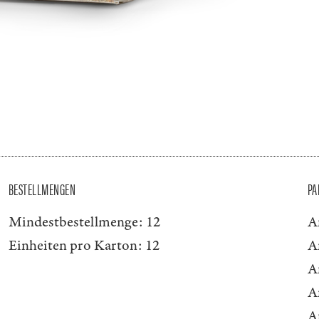
BESTELLMENGEN
PA
Mindestbestellmenge:
12
A
Einheiten pro Karton:
12
A
A
A
A