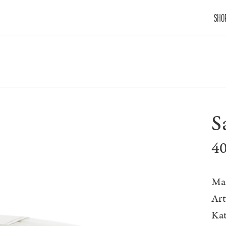
SHO
S
4
Ma
Ar
Kat