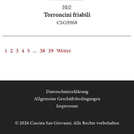
DOLCI
Torroncini friabili
CSG9968
1
2
3
4
5
…
38
39
Weiter
Datenschutzerklärung
Allgemeine Geschäftsbedingungen
Impressum
© 2026 Cascina San Giovanni. Alle Rechte vorbehalten