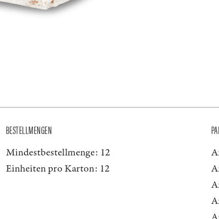
BESTELLMENGEN
PA
Mindestbestellmenge:
12
A
Einheiten pro Karton:
12
A
A
A
A