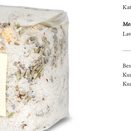
Kat
Mee
Lav
Bes
Kun
Ku