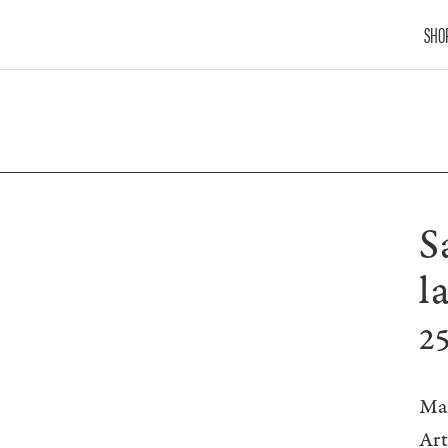
SHO
S
l
2
Ma
Ar