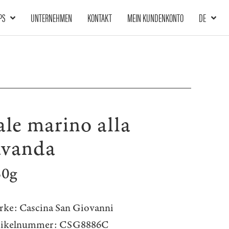
PS
UNTERNEHMEN
KONTAKT
MEIN KUNDENKONTO
DE
ale marino alla
avanda
50g
rke:
Cascina San Giovanni
tikelnummer:
CSG8886C