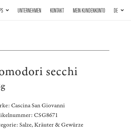
PS
UNTERNEHMEN
KONTAKT
MEIN KUNDENKONTO
DE
omodori secchi
8g
rke:
Cascina San Giovanni
tikelnummer:
CSG8671
egorie:
Salze, Kräuter & Gewürze