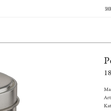
SHO
P
1
Ma
Ar
Kat