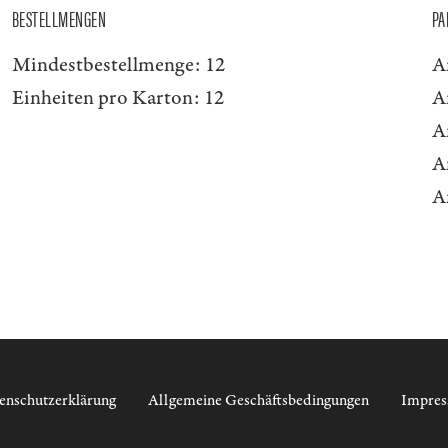
BESTELLMENGEN
PA
Mindestbestellmenge:
12
A
Einheiten pro Karton:
12
A
A
A
A
enschutzerklärung
Allgemeine Geschäftsbedingungen
Impre