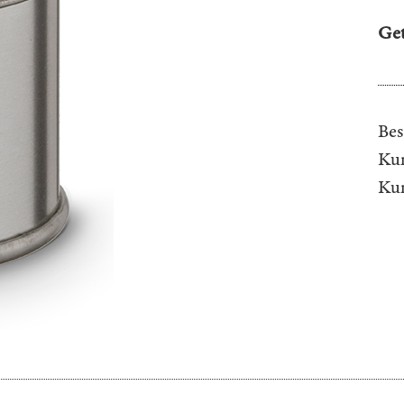
Ge
Bes
Kun
Ku