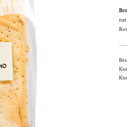
Bro
nat
Ro
Bes
Kun
Ku