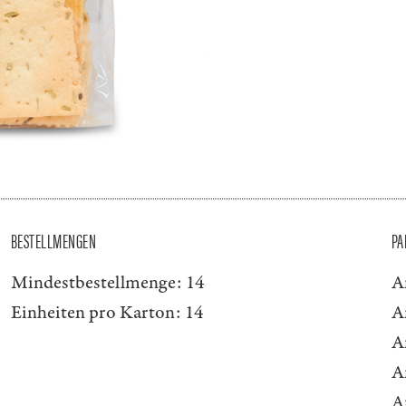
BESTELLMENGEN
PA
Mindestbestellmenge:
14
A
Einheiten pro Karton:
14
A
A
A
A