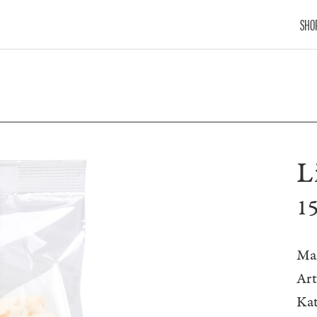
SHO
L
1
Ma
Ar
Kat