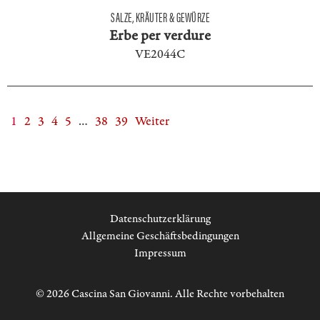
SALZE, KRÄUTER & GEWÜRZE
Erbe per verdure
VE2044C
1
2
3
4
5
…
38
39
Weiter
Datenschutzerklärung
Allgemeine Geschäftsbedingungen
Impressum
© 2026 Cascina San Giovanni. Alle Rechte vorbehalten