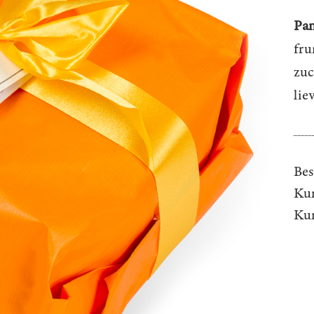
Pan
fru
zuc
lie
Bes
Kun
Ku