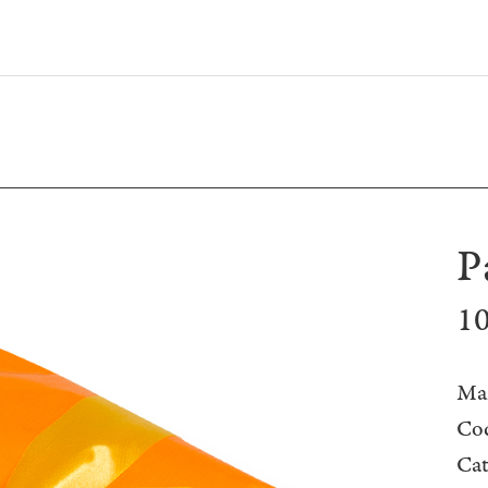
P
1
Ma
Cod
Cat