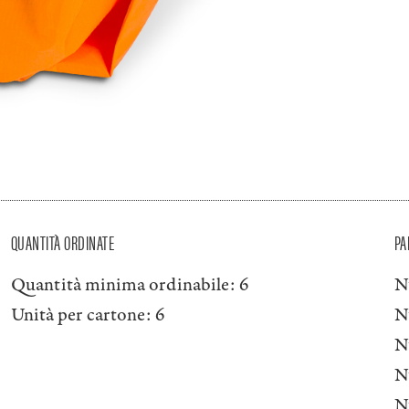
QUANTITÀ ORDINATE
PA
Quantità minima ordinabile:
6
N
Unità per cartone:
6
N
N
N
N