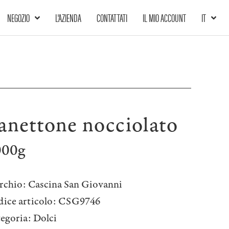
NEGOZIO
L'AZIENDA
CONTATTATI
IL MIO ACCOUNT
IT
anettone nocciolato
000g
rchio:
Cascina San Giovanni
ice articolo:
CSG9746
egoria:
Dolci