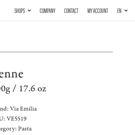
SHOPS
COMPANY
CONTACT
MY ACCOUNT
EN
enne
0g / 17.6 oz
nd:
Via Emilia
U:
VE5519
tegory:
Pasta