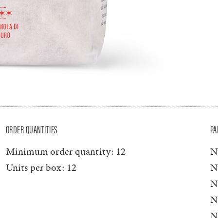
ORDER QUANTITIES
PA
Minimum order quantity:
12
N
Units per box:
12
N
N
N
N