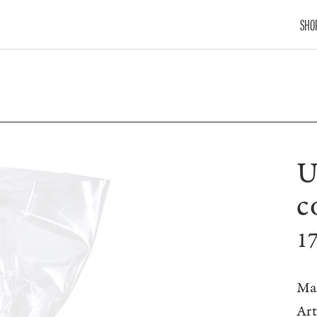
SHO
U
c
1
Ma
Ar