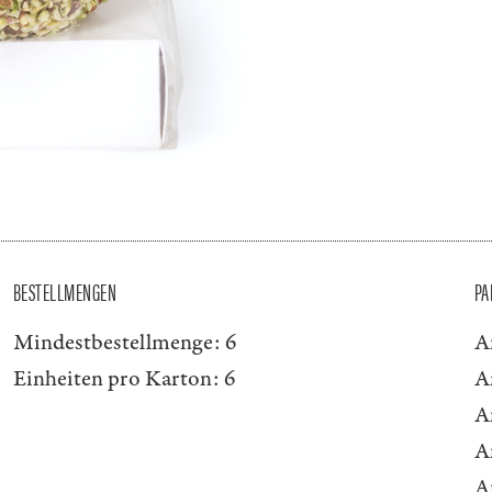
BESTELLMENGEN
PA
Mindestbestellmenge:
6
A
Einheiten pro Karton:
6
A
A
A
A