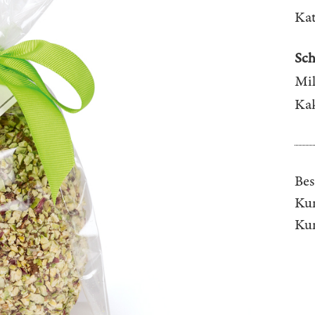
Kat
Sch
Mil
Kak
Bes
Kun
Ku