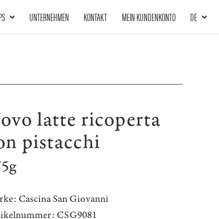
PS
UNTERNEHMEN
KONTAKT
MEIN KUNDENKONTO
DE
ovo latte ricoperta
on pistacchi
75g
rke:
Cascina San Giovanni
tikelnummer:
CSG9081