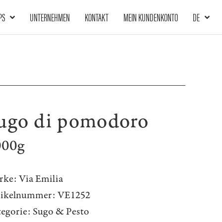
PS
UNTERNEHMEN
KONTAKT
MEIN KUNDENKONTO
DE
ugo di pomodoro
000g
rke:
Via Emilia
tikelnummer:
VE1252
egorie:
Sugo & Pesto