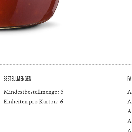
BESTELLMENGEN
PA
Mindestbestellmenge:
6
A
Einheiten pro Karton:
6
A
A
A
A