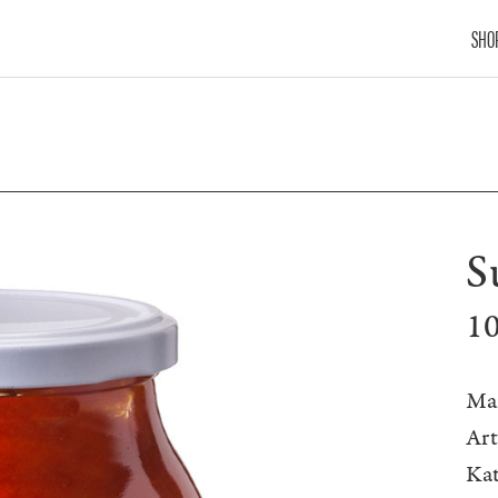
SHO
S
1
Ma
Ar
Kat