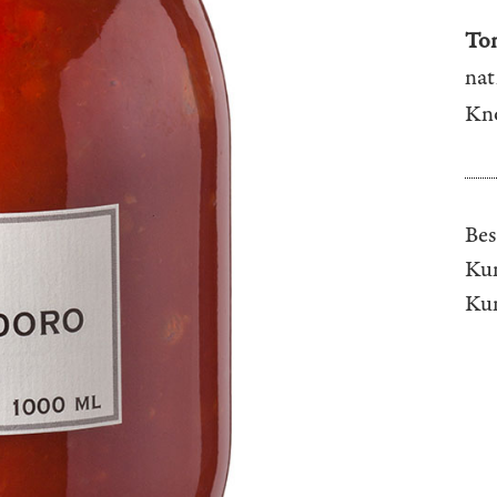
To
nat
Kn
Bes
Kun
Ku