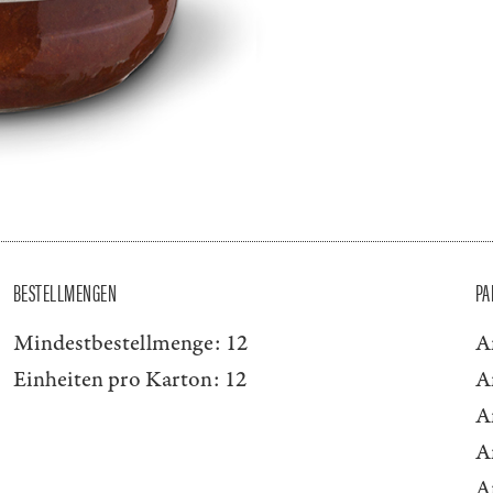
BESTELLMENGEN
PA
Mindestbestellmenge:
12
A
Einheiten pro Karton:
12
A
A
A
A