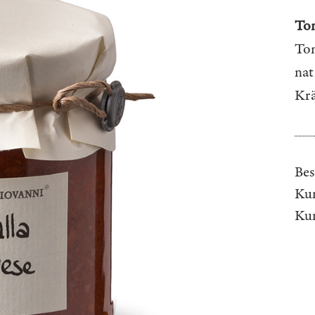
Tom
Tom
nat
Krä
Bes
Kun
Ku