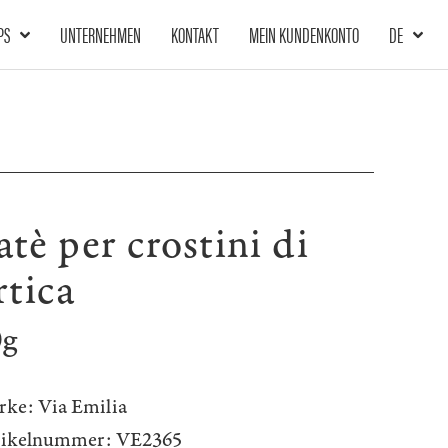
PS
UNTERNEHMEN
KONTAKT
MEIN KUNDENKONTO
DE
atè per crostini di
rtica
0g
rke:
Via Emilia
tikelnummer:
VE2365