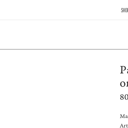
SHO
P
o
8
Ma
Ar