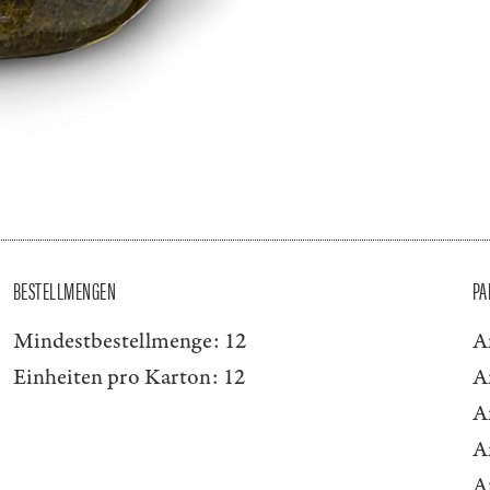
BESTELLMENGEN
PA
Mindestbestellmenge:
12
A
Einheiten pro Karton:
12
A
A
A
A