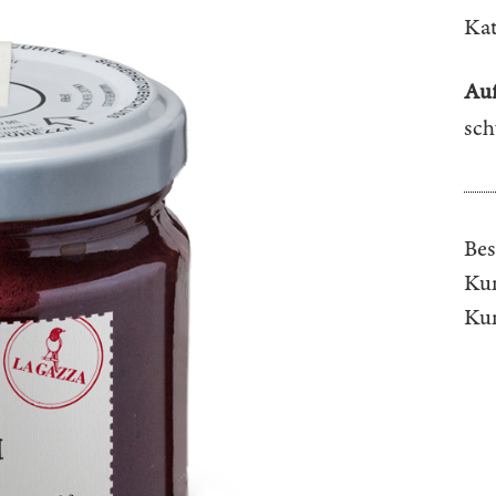
Kat
Auf
sch
Bes
Kun
Ku