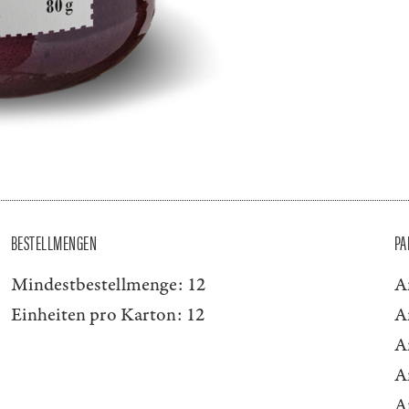
BESTELLMENGEN
PA
Mindestbestellmenge:
12
A
Einheiten pro Karton:
12
A
A
A
A