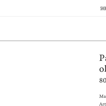
SHO
P
o
8
Ma
Ar