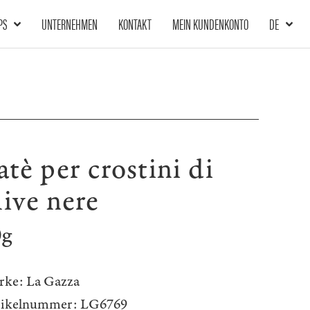
PS
UNTERNEHMEN
KONTAKT
MEIN KUNDENKONTO
DE
atè per crostini di
live nere
0g
rke:
La Gazza
tikelnummer:
LG6769