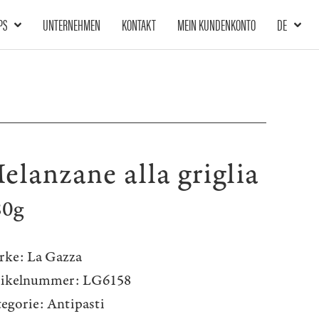
PS
UNTERNEHMEN
KONTAKT
MEIN KUNDENKONTO
DE
elanzane alla griglia
80g
rke:
La Gazza
tikelnummer:
LG6158
egorie:
Antipasti