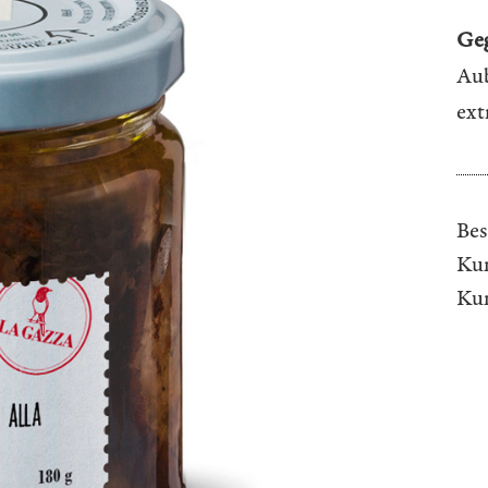
Geg
Aub
ext
Bes
Kun
Ku