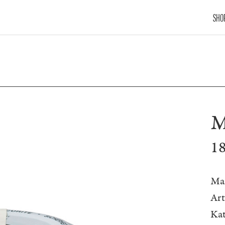
SHO
M
1
Ma
Ar
Kat