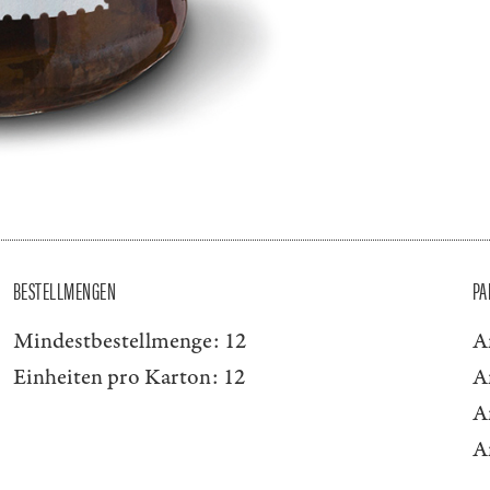
BESTELLMENGEN
PA
Mindestbestellmenge:
12
A
Einheiten pro Karton:
12
A
A
A