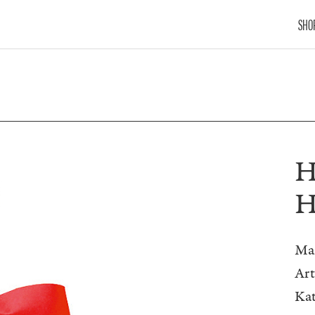
SHO
H
H
Ma
Ar
Kat