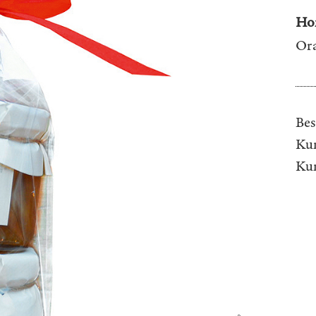
Hon
Ora
Bes
Kun
Ku