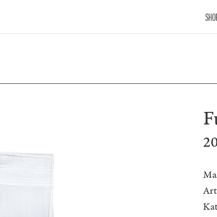
SHO
F
2
Ma
Ar
Kat