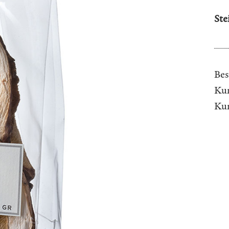
Ste
Bes
Kun
Ku