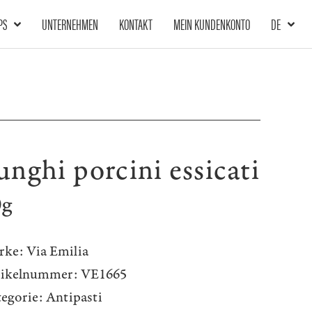
PS
UNTERNEHMEN
KONTAKT
MEIN KUNDENKONTO
DE
unghi porcini essicati
0g
rke:
Via Emilia
tikelnummer:
VE1665
egorie:
Antipasti