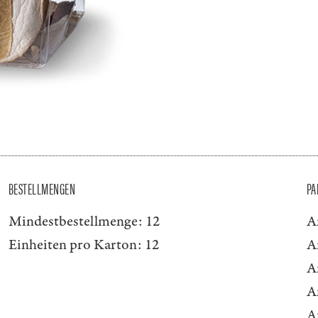
BESTELLMENGEN
PA
Mindestbestellmenge:
12
A
Einheiten pro Karton:
12
A
A
A
A