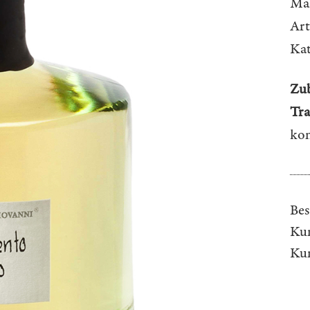
Ma
Ar
Kat
Zub
Tr
kon
Bes
Kun
Ku