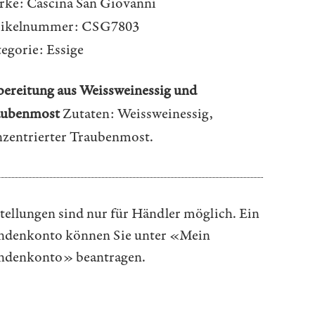
rke:
Cascina San Giovanni
tikelnummer:
CSG7803
egorie:
Essige
ereitung aus Weissweinessig und
aubenmost
Zutaten: Weissweinessig,
zentrierter Traubenmost.
tellungen sind nur für Händler möglich. Ein
denkonto können Sie unter
«Mein
ndenkonto»
beantragen.