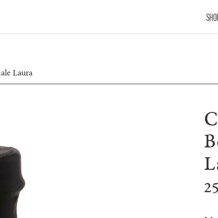
SHO
ale Laura
C
B
L
2