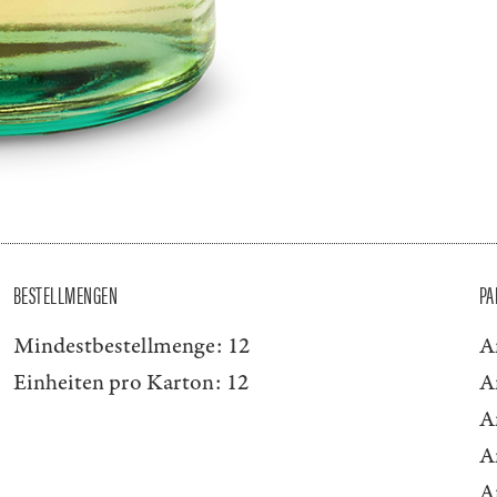
BESTELLMENGEN
PA
Mindestbestellmenge:
12
A
Einheiten pro Karton:
12
A
A
A
A