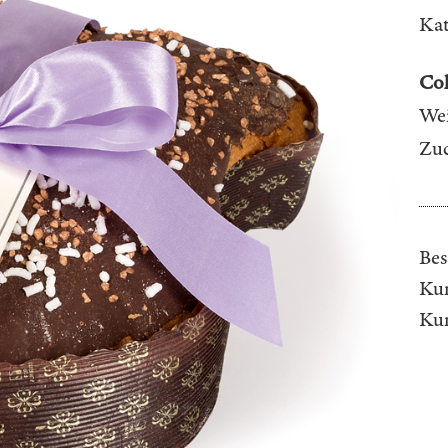
Kat
Co
Wei
Zuc
Bes
Kun
Ku