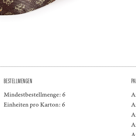
BESTELLMENGEN
PA
Mindestbestellmenge:
6
A
Einheiten pro Karton:
6
A
A
A
A