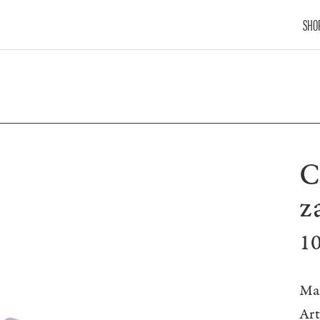
SHO
C
z
1
Ma
Ar