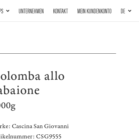
PS
UNTERNEHMEN
KONTAKT
MEIN KUNDENKONTO
DE
olomba allo
abaione
000g
rke:
Cascina San Giovanni
tikelnummer:
CSG9555