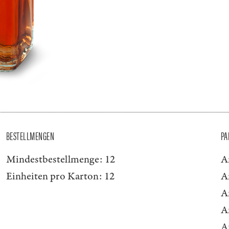
BESTELLMENGEN
PA
Mindestbestellmenge:
12
A
Einheiten pro Karton:
12
A
A
A
A