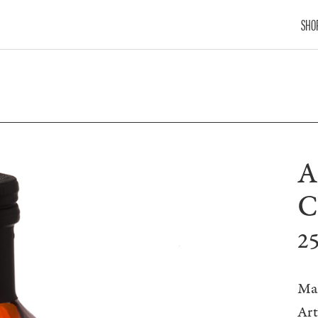
SHO
A
C
2
Ma
Ar