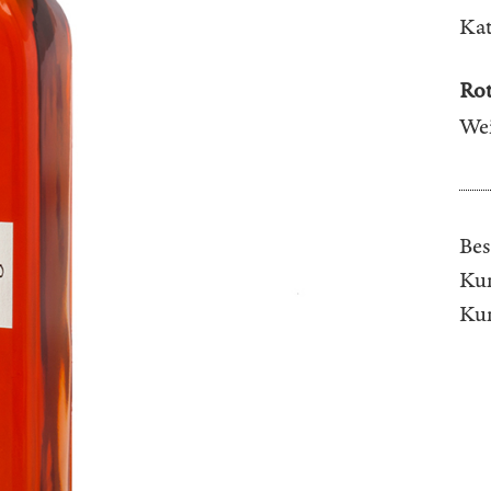
Kat
Rot
Wei
Bes
Kun
Ku