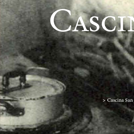
>
Cascina San 