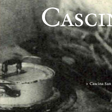
>
Cascina San 