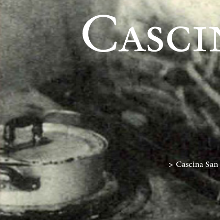
>
Cascina San 