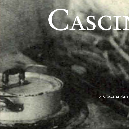
>
Cascina San 