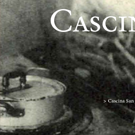
>
Cascina San 